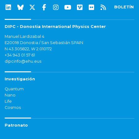
BOLETÍN
DIPC - Donostia International Physics Center
Manuel Lardizabal 4
E20018 Donostia / San Sebastián SPAIN
N 43.305822, W 2.010172
+34 943 01 57 61
dipcinfo@ehu.eus
Investigación
Quantum
Nano
Life
Cosmos
Patronato