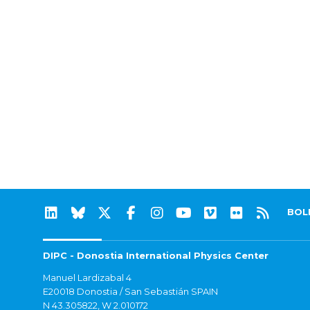
BOL
DIPC - Donostia International Physics Center
Manuel Lardizabal 4
E20018 Donostia / San Sebastián SPAIN
N 43.305822, W 2.010172