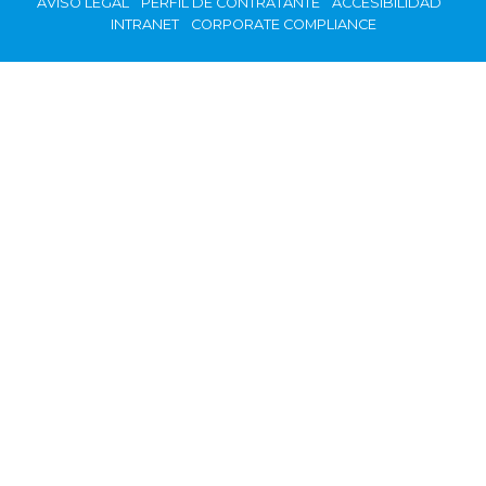
AVISO LEGAL
PERFIL DE CONTRATANTE
ACCESIBILIDAD
INTRANET
CORPORATE COMPLIANCE