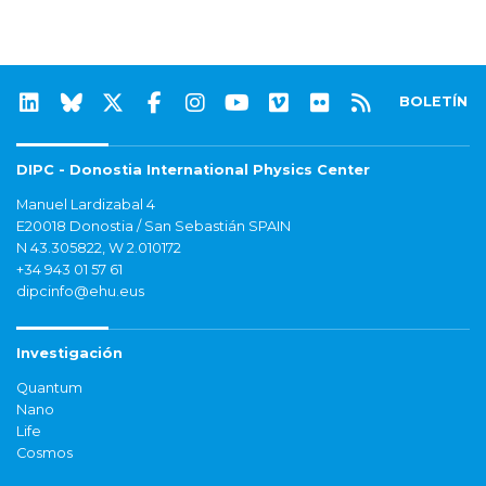
BOLETÍN
DIPC - Donostia International Physics Center
Manuel Lardizabal 4
E20018 Donostia / San Sebastián SPAIN
N 43.305822, W 2.010172
+34 943 01 57 61
dipcinfo@ehu.eus
Investigación
Quantum
Nano
Life
Cosmos