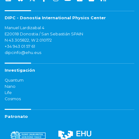
DIPC - Donostia International Physics Center
Manuel Lardizabal 4
E20018 Donostia / San Sebastián SPAIN
N 43.305822, W 2.010172
+34 943 01 57 61
dipcinfo@ehu.eus
Investigación
Quantum
Nano
Life
Cosmos
Patronato