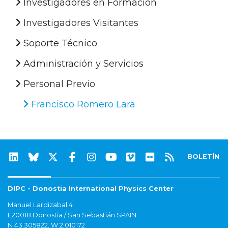
Investigadores en Formación
Investigadores Visitantes
Soporte Técnico
Administración y Servicios
Personal Previo
Francisco Romero Lara
BOLETÍN
DIPC - Donostia International Physics Center
Manuel Lardizabal 4
E20018 Donostia / San Sebastián SPAIN
N 43.305822, W 2.010172