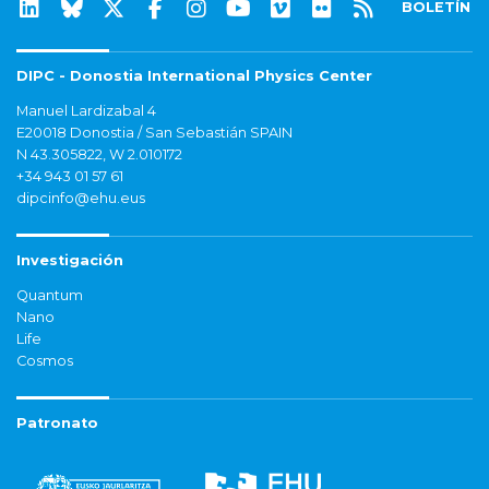
BOLETÍN
DIPC - Donostia International Physics Center
Manuel Lardizabal 4
E20018 Donostia / San Sebastián SPAIN
N 43.305822, W 2.010172
+34 943 01 57 61
dipcinfo@ehu.eus
Investigación
Quantum
Nano
Life
Cosmos
Patronato