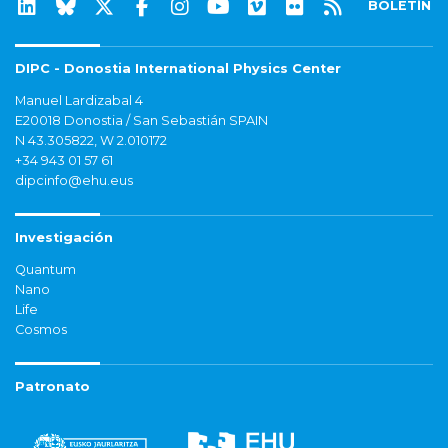
BOLETÍN
DIPC - Donostia International Physics Center
Manuel Lardizabal 4
E20018 Donostia / San Sebastián SPAIN
N 43.305822, W 2.010172
+34 943 01 57 61
dipcinfo@ehu.eus
Investigación
Quantum
Nano
Life
Cosmos
Patronato