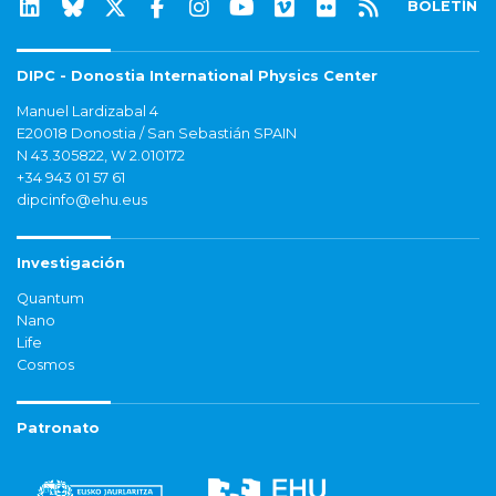
BOLETÍN
DIPC - Donostia International Physics Center
Manuel Lardizabal 4
E20018 Donostia / San Sebastián SPAIN
N 43.305822, W 2.010172
+34 943 01 57 61
dipcinfo@ehu.eus
Investigación
Quantum
Nano
Life
Cosmos
Patronato