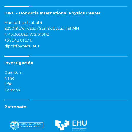
DIPC - Donostia International Physics Center
Manuel Lardizabal 4
E20018 Donostia / San Sebastián SPAIN
N 43.305822, W 2.010172
+34 943 01 57 61
dipcinfo@ehu.eus
Investigación
Quantum
Nano
Life
Cosmos
Patronato