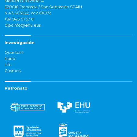
Manuel Lardizabal 4
E20018 Donostia / San Sebastián SPAIN
N 43.305822, W 2.010172
+34 943 01 57 61
dipcinfo@ehu.eus
Investigación
Quantum
Nano
Life
Cosmos
Patronato