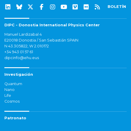
BOLETÍN
DIPC - Donostia International Physics Center
Manuel Lardizabal 4
E20018 Donostia / San Sebastián SPAIN
N 43.305822, W 2.010172
+34 943 01 57 61
dipcinfo@ehu.eus
Investigación
Quantum
Nano
Life
Cosmos
Patronato