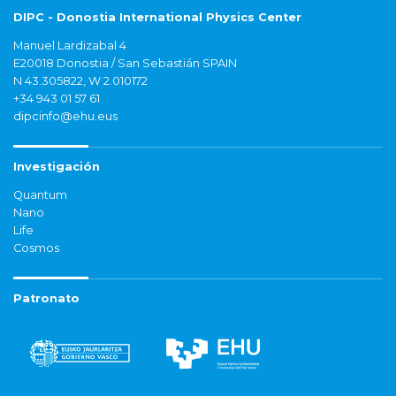
DIPC - Donostia International Physics Center
Manuel Lardizabal 4
E20018 Donostia / San Sebastián SPAIN
N 43.305822, W 2.010172
+34 943 01 57 61
dipcinfo@ehu.eus
Investigación
Quantum
Nano
Life
Cosmos
Patronato