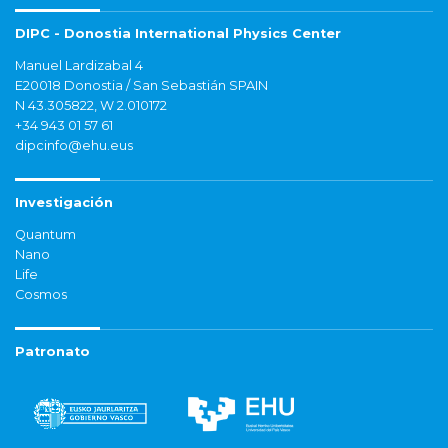
DIPC - Donostia International Physics Center
Manuel Lardizabal 4
E20018 Donostia / San Sebastián SPAIN
N 43.305822, W 2.010172
+34 943 01 57 61
dipcinfo@ehu.eus
Investigación
Quantum
Nano
Life
Cosmos
Patronato