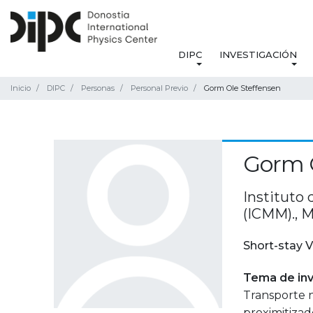
DIPC
INVESTIGACIÓN
Inicio
DIPC
Personas
Personal Previo
Gorm Ole Steffensen
Gorm O
Instituto 
(ICMM)., M
Short-stay V
Tema de inv
Transporte n
proximitizad