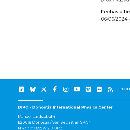
Fechas últi
06/06/2024 
BOL
DIPC - Donostia International Physics Center
Manuel Lardizabal 4
E20018 Donostia / San Sebastián SPAIN
N 43.305822, W 2.010172