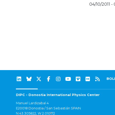
04/10/2011 - 
BOL
DIPC - Donostia International Physics Center
Manuel Lardizabal 4
E20018 Donostia / San Sebastián SPAIN
N 43.305822, W 2.010172