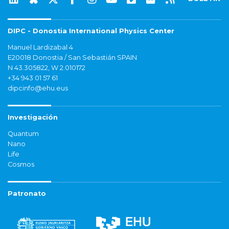
DIPC - Donostia International Physics Center
Manuel Lardizabal 4
E20018 Donostia / San Sebastián SPAIN
N 43.305822, W 2.010172
+34 943 01 57 61
dipcinfo@ehu.eus
Investigación
Quantum
Nano
Life
Cosmos
Patronato