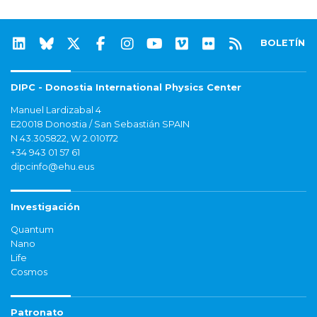
BOLETÍN
DIPC - Donostia International Physics Center
Manuel Lardizabal 4
E20018 Donostia / San Sebastián SPAIN
N 43.305822, W 2.010172
+34 943 01 57 61
dipcinfo@ehu.eus
Investigación
Quantum
Nano
Life
Cosmos
Patronato