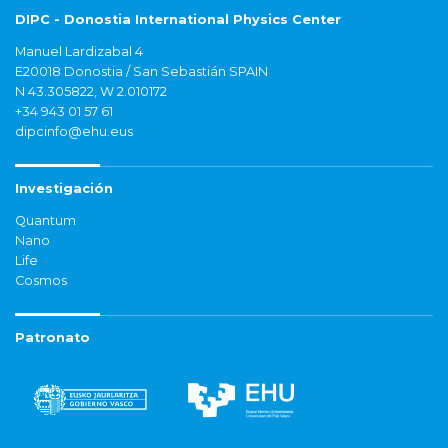
DIPC - Donostia International Physics Center
Manuel Lardizabal 4
E20018 Donostia / San Sebastián SPAIN
N 43.305822, W 2.010172
+34 943 01 57 61
dipcinfo@ehu.eus
Investigación
Quantum
Nano
Life
Cosmos
Patronato