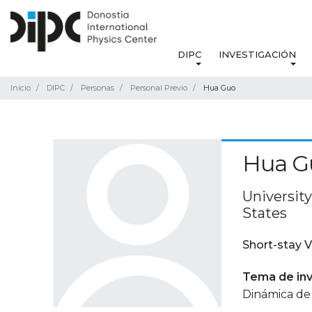
DIPC
INVESTIGACIÓN
Inicio
DIPC
Personas
Personal Previo
Hua Guo
Hua G
Universit
States
Short-stay V
Tema de inv
Dinámica de 