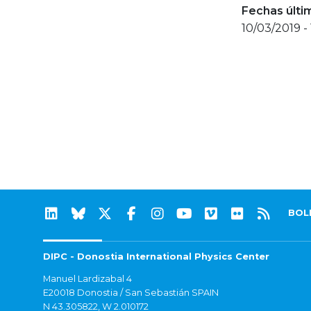
Fechas últi
10/03/2019 -
BOL
DIPC - Donostia International Physics Center
Manuel Lardizabal 4
E20018 Donostia / San Sebastián SPAIN
N 43.305822, W 2.010172