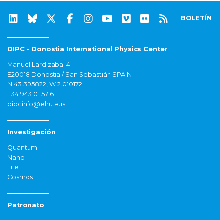
BOLETÍN
DIPC - Donostia International Physics Center
Manuel Lardizabal 4
E20018 Donostia / San Sebastián SPAIN
N 43.305822, W 2.010172
+34 943 01 57 61
dipcinfo@ehu.eus
Investigación
Quantum
Nano
Life
Cosmos
Patronato