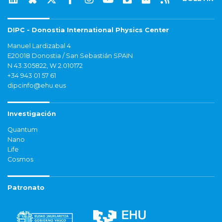
DIPC - Donostia International Physics Center
Manuel Lardizabal 4
E20018 Donostia / San Sebastián SPAIN
N 43.305822, W 2.010172
+34 943 01 57 61
dipcinfo@ehu.eus
Investigación
Quantum
Nano
Life
Cosmos
Patronato