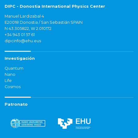
DIPC - Donostia International Physics Center
Manuel Lardizabal 4
E20018 Donostia / San Sebastián SPAIN
N 43.305822, W 2.010172
+34 943 01 57 61
dipcinfo@ehu.eus
Investigación
Quantum
Nano
Life
Cosmos
Patronato