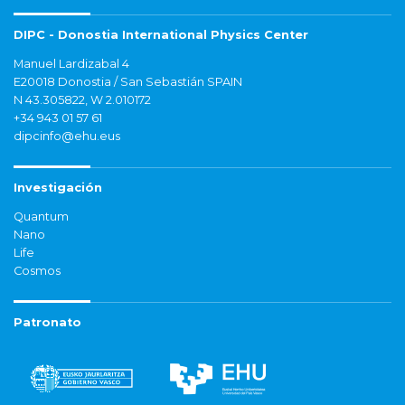
DIPC - Donostia International Physics Center
Manuel Lardizabal 4
E20018 Donostia / San Sebastián SPAIN
N 43.305822, W 2.010172
+34 943 01 57 61
dipcinfo@ehu.eus
Investigación
Quantum
Nano
Life
Cosmos
Patronato