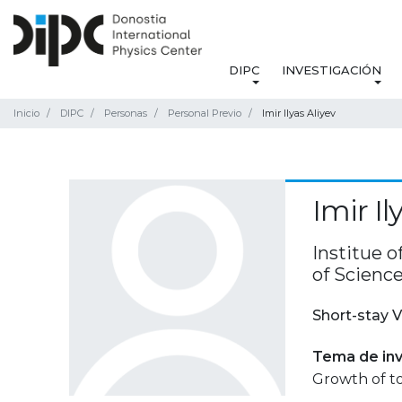
DIPC
INVESTIGACIÓN
Inicio
DIPC
Personas
Personal Previo
Imir Ilyas Aliyev
Imir Il
Institue 
of Science
Short-stay V
Tema de inv
Growth of to