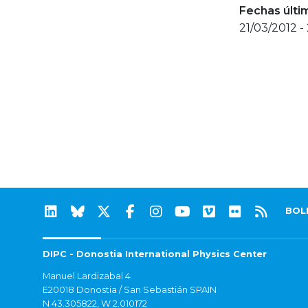
Fechas últi
21/03/2012 -
BOL
DIPC - Donostia International Physics Center
Manuel Lardizabal 4
E20018 Donostia / San Sebastián SPAIN
N 43.305822, W 2.010172