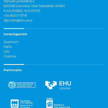
Manuel Lardizabal 4
E20018 Donostia / San Sebastián SPAIN
N 43.305822, W 2.010172
+34 943 01 57 61
dipcinfo@ehu.eus
Investigación
Quantum
Nano
Life
Cosmos
Patronato