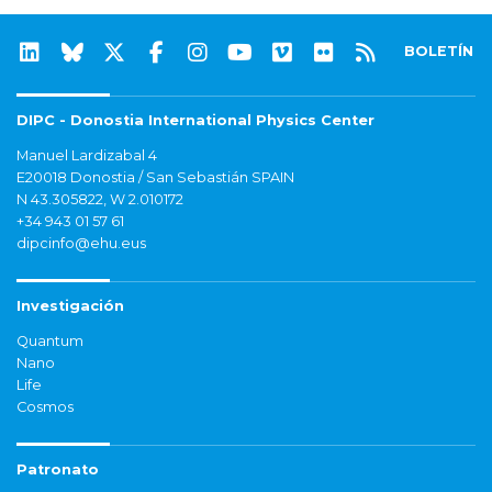
BOLETÍN
DIPC - Donostia International Physics Center
Manuel Lardizabal 4
E20018 Donostia / San Sebastián SPAIN
N 43.305822, W 2.010172
+34 943 01 57 61
dipcinfo@ehu.eus
Investigación
Quantum
Nano
Life
Cosmos
Patronato