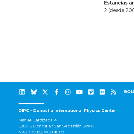
Estancias a
2 (desde 20
BOL
DIPC - Donostia International Physics Center
Manuel Lardizabal 4
E20018 Donostia / San Sebastián SPAIN
N 43.305822, W 2.010172