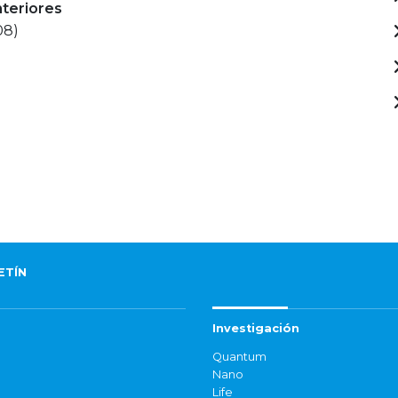
nteriores
08)
ETÍN
Investigación
Quantum
Nano
Life