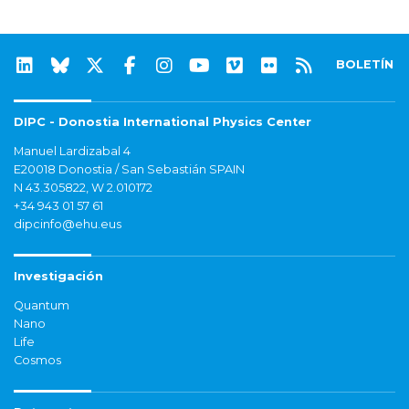
BOLETÍN
DIPC - Donostia International Physics Center
Manuel Lardizabal 4
E20018 Donostia / San Sebastián SPAIN
N 43.305822, W 2.010172
+34 943 01 57 61
dipcinfo@ehu.eus
Investigación
Quantum
Nano
Life
Cosmos