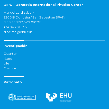
DIPC - Donostia International Physics Center
Manuel Lardizabal 4
E20018 Donostia / San Sebastián SPAIN
N 43.305822, W 2.010172
+34 943 01 57 61
dipcinfo@ehu.eus
Investigación
Quantum
Nano
Life
Cosmos
Patronato