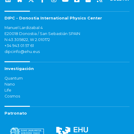
DIPC - Donostia International Physics Center
Manuel Lardizabal 4
E20018 Donostia / San Sebastián SPAIN
N 43.305822, W 2.010172
+34 943 01 57 61
dipcinfo@ehu.eus
Investigación
Quantum
Nano
Life
Cosmos
Patronato