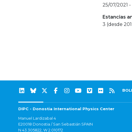
25/07/2021 -
Estancias a
3 (desde 201
BOL
DIPC - Donostia International Physics Center
Manuel Lardizabal 4
E20018 Donostia / San Sebastián SPAIN
N 43.305822, W 2.010172