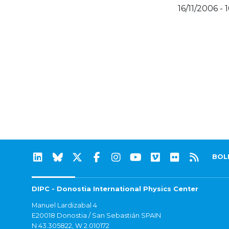
16/11/2006 - 
BOL
DIPC - Donostia International Physics Center
Manuel Lardizabal 4
E20018 Donostia / San Sebastián SPAIN
N 43.305822, W 2.010172