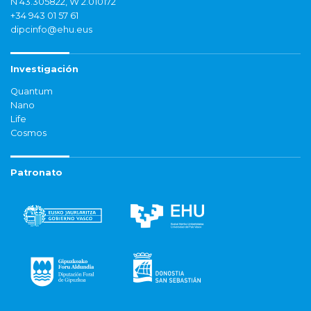
N 43.305822, W 2.010172
+34 943 01 57 61
dipcinfo@ehu.eus
Investigación
Quantum
Nano
Life
Cosmos
Patronato