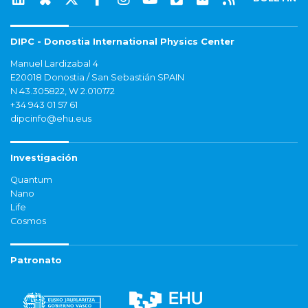
DIPC - Donostia International Physics Center
Manuel Lardizabal 4
E20018 Donostia / San Sebastián SPAIN
N 43.305822, W 2.010172
+34 943 01 57 61
dipcinfo@ehu.eus
Investigación
Quantum
Nano
Life
Cosmos
Patronato