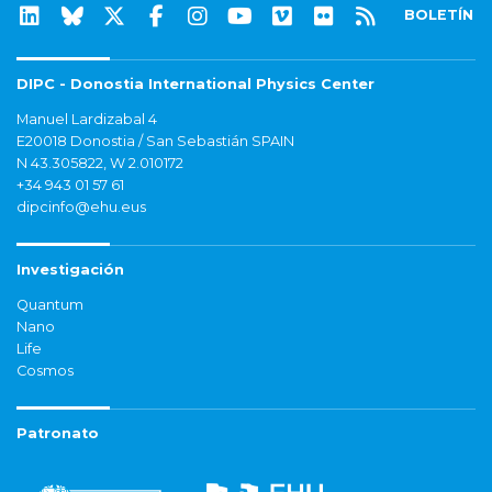
BOLETÍN
DIPC - Donostia International Physics Center
Manuel Lardizabal 4
E20018 Donostia / San Sebastián SPAIN
N 43.305822, W 2.010172
+34 943 01 57 61
dipcinfo@ehu.eus
Investigación
Quantum
Nano
Life
Cosmos
Patronato