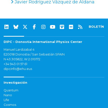
Javier Rodríguez Vázquez de Aldana
BOLETÍN
DIPC - Donostia International Physics Center
Manuel Lardizabal 4
E20018 Donostia / San Sebastián SPAIN
N 43.305822, W 2.010172
+34 943 01 57 61
dipcinfo@ehu.eus
Investigación
Quantum
Nano
Life
Cosmos