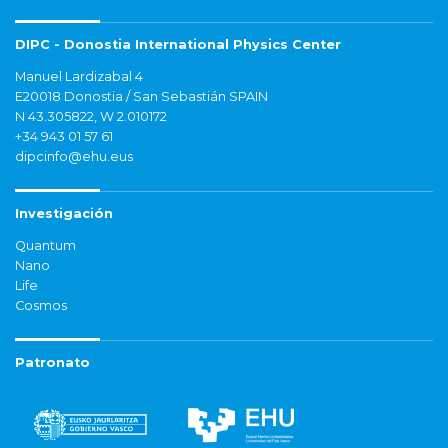
DIPC - Donostia International Physics Center
Manuel Lardizabal 4
E20018 Donostia / San Sebastián SPAIN
N 43.305822, W 2.010172
+34 943 01 57 61
dipcinfo@ehu.eus
Investigación
Quantum
Nano
Life
Cosmos
Patronato