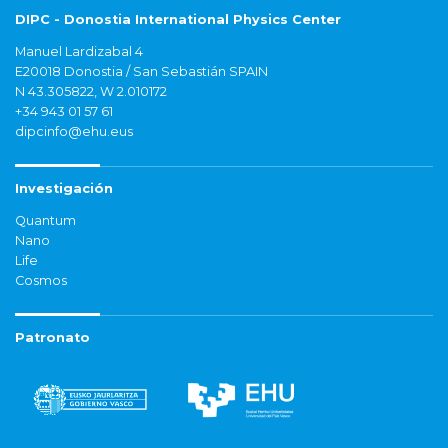
DIPC - Donostia International Physics Center
Manuel Lardizabal 4
E20018 Donostia / San Sebastián SPAIN
N 43.305822, W 2.010172
+34 943 01 57 61
dipcinfo@ehu.eus
Investigación
Quantum
Nano
Life
Cosmos
Patronato