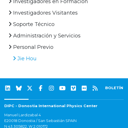
Investigadores en Formación
Investigadores Visitantes
Soporte Técnico
Administración y Servicios
Personal Previo
Jie Hou
BOLETÍN
DIPC - Donostia International Physics Center
Manuel Lardizabal 4
E20018 Donostia / San Sebastián SPAIN
N 43.305822, W 2.010172