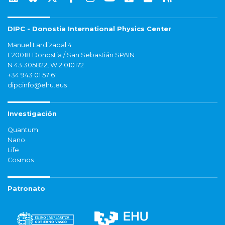
DIPC - Donostia International Physics Center
Manuel Lardizabal 4
E20018 Donostia / San Sebastián SPAIN
N 43.305822, W 2.010172
+34 943 01 57 61
dipcinfo@ehu.eus
Investigación
Quantum
Nano
Life
Cosmos
Patronato