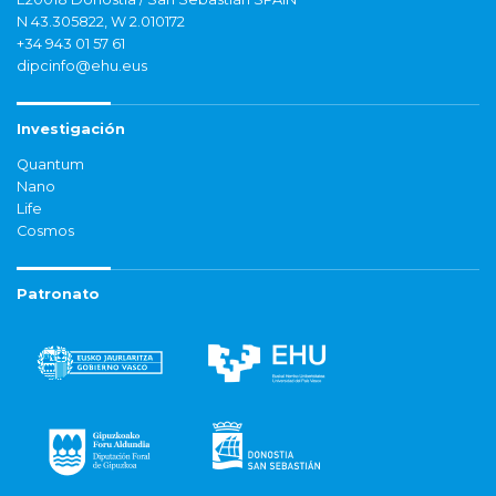
N 43.305822, W 2.010172
+34 943 01 57 61
dipcinfo@ehu.eus
Investigación
Quantum
Nano
Life
Cosmos
Patronato