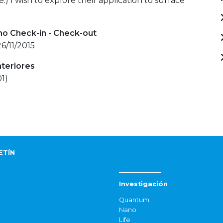
.) I wish to explore their application to surface
mo Check-in - Check-out
26/11/2015
nteriores
1)
ETÍN
Investigación
Quantum
Nano
Life