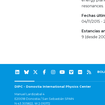
energy plane
resonances.
Fechas últi
04/11/2015 - 
Estancias a
9 (desde 200
BOL
DIPC - Donostia International Physics Center
Manuel Lardizabal 4
E20018 Donostia / San Sebastián SPAIN
N 43.305822, W 2.010172