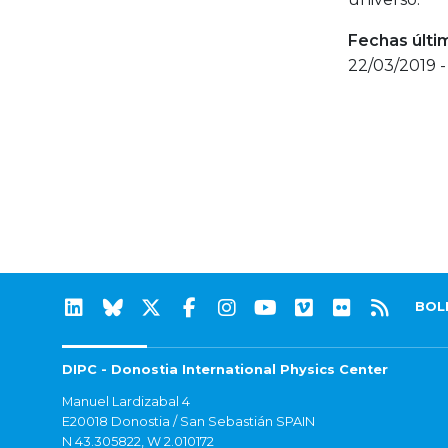
Fechas últi
22/03/2019 -
BOL
DIPC - Donostia International Physics Center
Manuel Lardizabal 4
E20018 Donostia / San Sebastián SPAIN
N 43.305822, W 2.010172