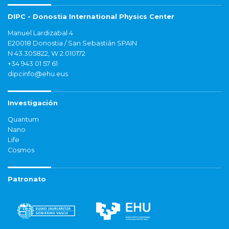
DIPC - Donostia International Physics Center
Manuel Lardizabal 4
E20018 Donostia / San Sebastián SPAIN
N 43.305822, W 2.010172
+34 943 01 57 61
dipcinfo@ehu.eus
Investigación
Quantum
Nano
Life
Cosmos
Patronato