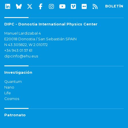
BOLETÍN
DIPC - Donostia International Physics Center
Manuel Lardizabal 4
E20018 Donostia / San Sebastián SPAIN
N 43.305822, W 2.010172
+34 943 01 57 61
dipcinfo@ehu.eus
Investigación
Quantum
Nano
Life
Cosmos
Patronato