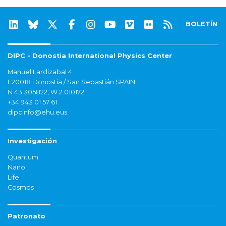
BOLETÍN
DIPC - Donostia International Physics Center
Manuel Lardizabal 4
E20018 Donostia / San Sebastián SPAIN
N 43.305822, W 2.010172
+34 943 01 57 61
dipcinfo@ehu.eus
Investigación
Quantum
Nano
Life
Cosmos
Patronato