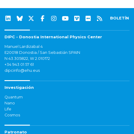
BOLETÍN
DIPC - Donostia International Physics Center
Manuel Lardizabal 4
E20018 Donostia / San Sebastián SPAIN
N 43.305822, W 2.010172
+34 943 01 57 61
dipcinfo@ehu.eus
Investigación
Quantum
Nano
Life
Cosmos
Patronato