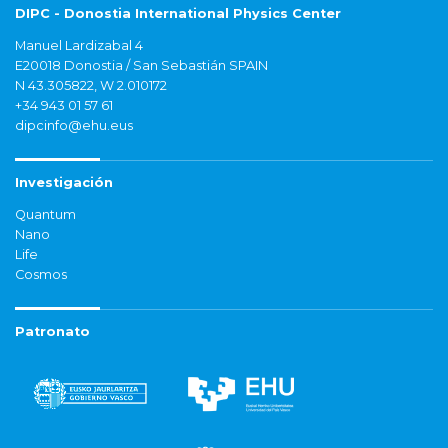
DIPC - Donostia International Physics Center
Manuel Lardizabal 4
E20018 Donostia / San Sebastián SPAIN
N 43.305822, W 2.010172
+34 943 01 57 61
dipcinfo@ehu.eus
Investigación
Quantum
Nano
Life
Cosmos
Patronato