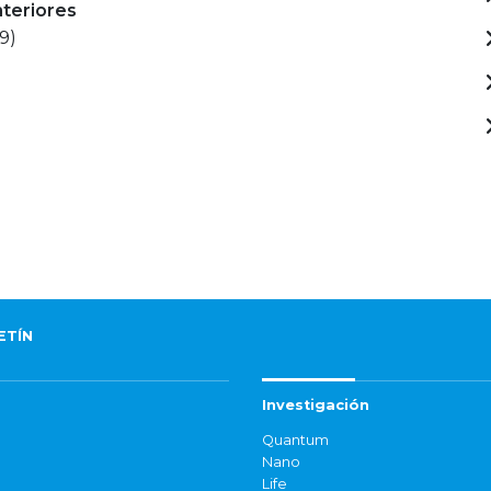
nteriores
9)
ETÍN
Investigación
Quantum
Nano
Life