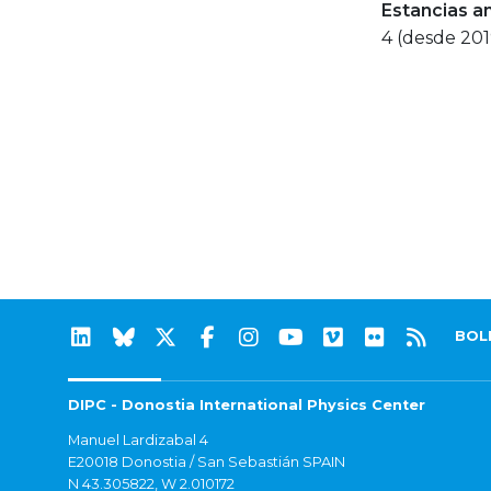
Estancias a
4 (desde 201
BOL
DIPC - Donostia International Physics Center
Manuel Lardizabal 4
E20018 Donostia / San Sebastián SPAIN
N 43.305822, W 2.010172